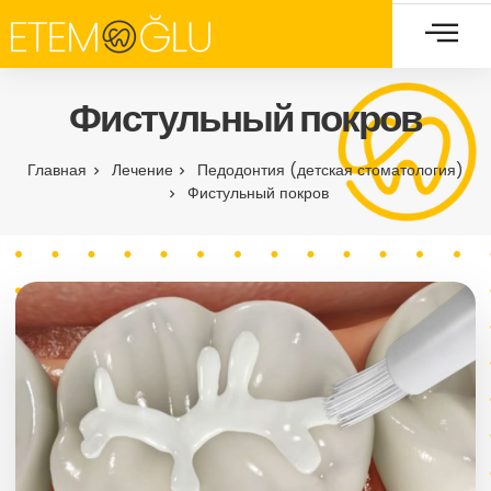
Фистульный покров
Главная
Лечение
Педодонтия (детская стоматология)
Фистульный покров