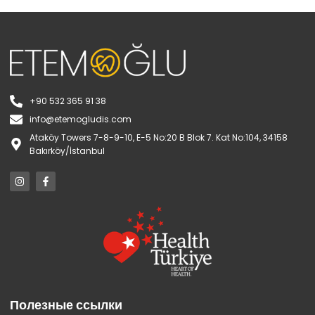
+90 532 365 91 38
info@etemogludis.com
Ataköy Towers 7-8-9-10, E-5 No:20 B Blok 7. Kat No:104, 34158
Bakırköy/İstanbul
Полезные ссылки