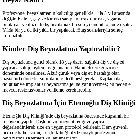
Profesyonel beyazlatmanın kalıcılığı genellikle 1 ila 3 yıl arasında
değişir. Kahve, çay ve kırmızı şaraptan uzak durmak, sigarayı
bırakmak ve düzenli diş fırçalamak bu süreyi önemli ölçüde uzatır.
Yılda bir ya da iki yılda bir yapılacak rötuş seanslarıyla sonuç
korunabilir.
Kimler Diş Beyazlatma Yaptırabilir?
Diş beyazlatma genel olarak 18 yaş üzeri, sağlıklı diş ve diş eti
yapısına sahip kişilere uygulanabilir. Hamilelik ve emzirme
döneminde önerilmez. Aktif çürük veya diş eti hastalığı olan
hastalarda önce bu sorunların giderilmesi gerekir. Kaplamalar,
dolgular ve implantlar beyazlatma jeline yanıt vermez; bu nedenle
mevcut restorasyonlar yenileme gerektirebilir.
Diş Beyazlatma İçin Etemoğlu Diş Kliniği
Etemoğlu Diş Kliniği’nde diş beyazlatma öncesinde kapsamlı bir
muayene yapılır. Dişlerinizin mevcut rengi ve yapısı
değerlendirilerek size en uygun protokol belirlenir. Hem güvenli
hem de kalıcı sonuçlar için kliniğimizde onaylı profesyonel
beyazlatma sistemleri kullanılmaktadır.