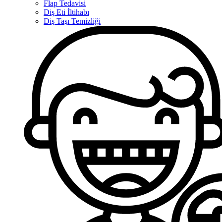
Flap Tedavisi
Diş Eti İltihabı
Diş Taşı Temizliği