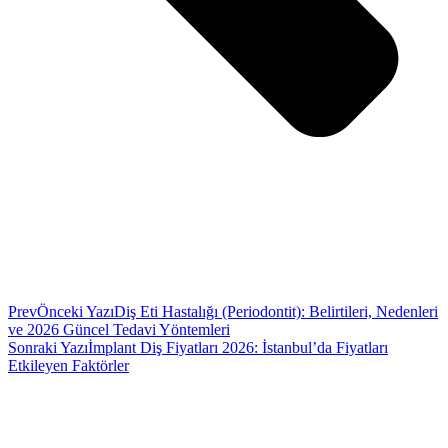
Prev
Önceki Yazı
Diş Eti Hastalığı (Periodontit): Belirtileri, Nedenleri
ve 2026 Güncel Tedavi Yöntemleri
Sonraki Yazı
İmplant Diş Fiyatları 2026: İstanbul’da Fiyatları
Etkileyen Faktörler