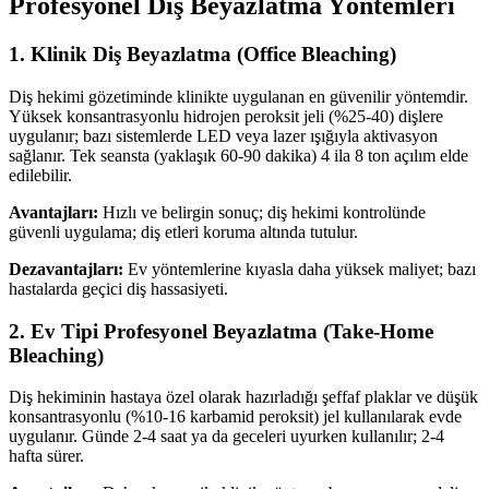
Profesyonel Diş Beyazlatma Yöntemleri
1. Klinik Diş Beyazlatma (Office Bleaching)
Diş hekimi gözetiminde klinikte uygulanan en güvenilir yöntemdir.
Yüksek konsantrasyonlu hidrojen peroksit jeli (%25-40) dişlere
uygulanır; bazı sistemlerde LED veya lazer ışığıyla aktivasyon
sağlanır. Tek seansta (yaklaşık 60-90 dakika) 4 ila 8 ton açılım elde
edilebilir.
Avantajları:
Hızlı ve belirgin sonuç; diş hekimi kontrolünde
güvenli uygulama; diş etleri koruma altında tutulur.
Dezavantajları:
Ev yöntemlerine kıyasla daha yüksek maliyet; bazı
hastalarda geçici diş hassasiyeti.
2. Ev Tipi Profesyonel Beyazlatma (Take-Home
Bleaching)
Diş hekiminin hastaya özel olarak hazırladığı şeffaf plaklar ve düşük
konsantrasyonlu (%10-16 karbamid peroksit) jel kullanılarak evde
uygulanır. Günde 2-4 saat ya da geceleri uyurken kullanılır; 2-4
hafta sürer.