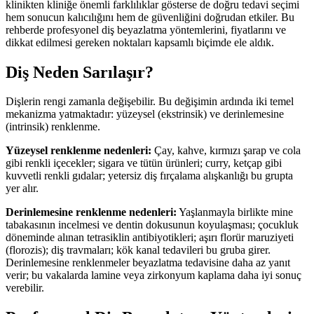
klinikten kliniğe önemli farklılıklar gösterse de doğru tedavi seçimi
hem sonucun kalıcılığını hem de güvenliğini doğrudan etkiler. Bu
rehberde profesyonel diş beyazlatma yöntemlerini, fiyatlarını ve
dikkat edilmesi gereken noktaları kapsamlı biçimde ele aldık.
Diş Neden Sarılaşır?
Dişlerin rengi zamanla değişebilir. Bu değişimin ardında iki temel
mekanizma yatmaktadır: yüzeysel (ekstrinsik) ve derinlemesine
(intrinsik) renklenme.
Yüzeysel renklenme nedenleri:
Çay, kahve, kırmızı şarap ve cola
gibi renkli içecekler; sigara ve tütün ürünleri; curry, ketçap gibi
kuvvetli renkli gıdalar; yetersiz diş fırçalama alışkanlığı bu grupta
yer alır.
Derinlemesine renklenme nedenleri:
Yaşlanmayla birlikte mine
tabakasının incelmesi ve dentin dokusunun koyulaşması; çocukluk
döneminde alınan tetrasiklin antibiyotikleri; aşırı florür maruziyeti
(florozis); diş travmaları; kök kanal tedavileri bu gruba girer.
Derinlemesine renklenmeler beyazlatma tedavisine daha az yanıt
verir; bu vakalarda lamine veya zirkonyum kaplama daha iyi sonuç
verebilir.