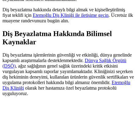
Diş beyazlatma hakkında detaylı bilgi almak ve kişiselleştirilmiş
fiyat teklifi için
Etemoğlu Diş Kliniği ile iletişime geçin
. Ücretsiz ilk
muayene randevunuzu bugün alın.
Diş Beyazlatma Hakkında Bilimsel
Kaynaklar
Diş beyazlatma işlemlerinin güvenliği ve etkinliği, dünya genelinde
kapsamlı araştırmalarla desteklenmektedir.
Dünya Sağlık Örgütü
(DSÖ)
, ağız sağlığının genel sağlık üzerindeki kritik etkisini
vurgulayan kapsamlı raporlar yayımlamaktadır. Kliniğinizi seçerken
diş hekiminin deneyimi, kullanılan ürünlerin güvenlik sertifikaları ve
uygulama protokolleri hakkında bilgi almanız önemlidir.
Etemoğlu
Diş Kliniği
olarak her hastamıza özel beyazlatma protokolü
uyguluyoruz.