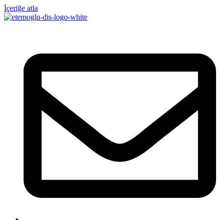
İçeriğe atla