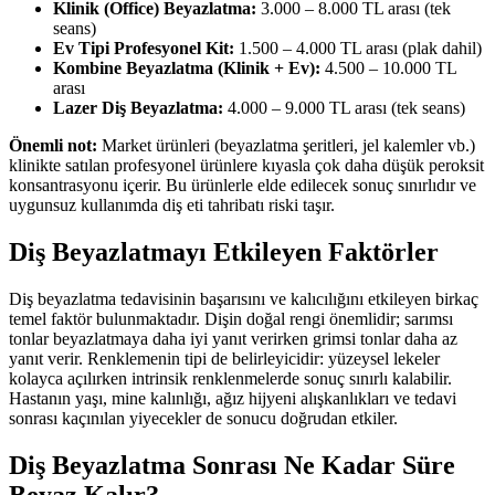
Klinik (Office) Beyazlatma:
3.000 – 8.000 TL arası (tek
seans)
Ev Tipi Profesyonel Kit:
1.500 – 4.000 TL arası (plak dahil)
Kombine Beyazlatma (Klinik + Ev):
4.500 – 10.000 TL
arası
Lazer Diş Beyazlatma:
4.000 – 9.000 TL arası (tek seans)
Önemli not:
Market ürünleri (beyazlatma şeritleri, jel kalemler vb.)
klinikte satılan profesyonel ürünlere kıyasla çok daha düşük peroksit
konsantrasyonu içerir. Bu ürünlerle elde edilecek sonuç sınırlıdır ve
uygunsuz kullanımda diş eti tahribatı riski taşır.
Diş Beyazlatmayı Etkileyen Faktörler
Diş beyazlatma tedavisinin başarısını ve kalıcılığını etkileyen birkaç
temel faktör bulunmaktadır. Dişin doğal rengi önemlidir; sarımsı
tonlar beyazlatmaya daha iyi yanıt verirken grimsi tonlar daha az
yanıt verir. Renklemenin tipi de belirleyicidir: yüzeysel lekeler
kolayca açılırken intrinsik renklenmelerde sonuç sınırlı kalabilir.
Hastanın yaşı, mine kalınlığı, ağız hijyeni alışkanlıkları ve tedavi
sonrası kaçınılan yiyecekler de sonucu doğrudan etkiler.
Diş Beyazlatma Sonrası Ne Kadar Süre
Beyaz Kalır?